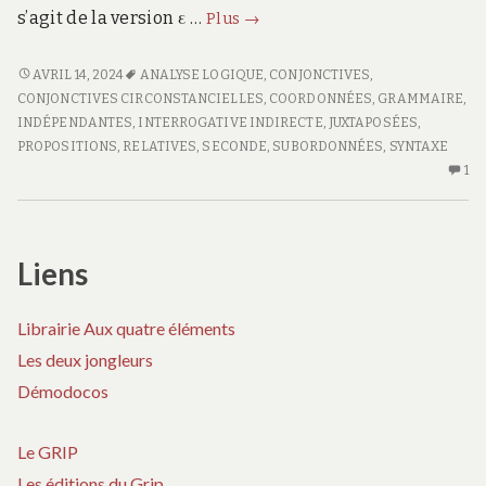
n
Cours
s’agit de la version ε …
Plus
→
t
d’analyse
d
e
de
COURS
AVRIL 14, 2024
ANALYSE LOGIQUE
,
CONJONCTIVES
,
s
D’ANALYSE
la
CONJONCTIVES CIRCONSTANCIELLES
,
COORDONNÉES
,
GRAMMAIRE
,
l
DE
INDÉPENDANTES
,
INTERROGATIVE INDIRECTE
,
JUXTAPOSÉES
,
e
phrase
LA
t
PROPOSITIONS
,
RELATIVES
,
SECONDE
,
SUBORDONNÉES
,
SYNTAXE
complexe
t
PHRASE
U
1
(5)
r
COMPLEXE
SE
e
(5)
CO
s
SU
d
Liens
CO
a
D’
n
s
D
Librairie Aux quatre éléments
l
LA
e
Les deux jongleurs
PH
s
CO
Démodocos
c
(5)
l
a
Le GRIP
s
s
Les éditions du Grip