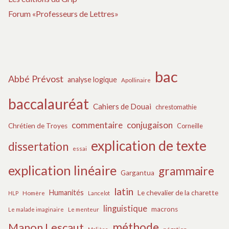
e
Forum «Professeurs de Lettres
»
s
bac
Abbé Prévost
analyse logique
Apollinaire
baccalauréat
Cahiers de Douai
chrestomathie
commentaire
conjugaison
Chrétien de Troyes
Corneille
explication de texte
dissertation
essai
explication linéaire
grammaire
Gargantua
latin
Humanités
Le chevalier de la charette
HLP
Homère
Lancelot
linguistique
macrons
Le malade imaginaire
Le menteur
méthode
Manon Lescaut