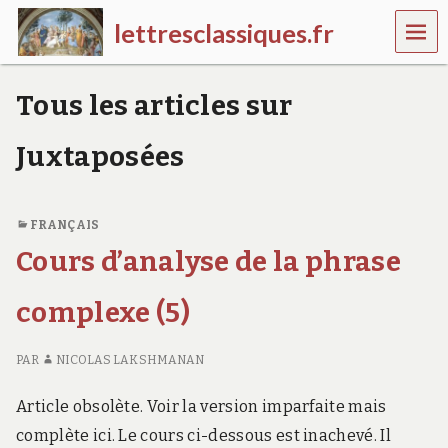
MEN
lettresclassiques.fr
U
L
e
Tous les articles sur
s
i
t
Juxtaposées
e
d
e
l
FRANÇAIS
'
Cours d’analyse de la phrase
e
n
s
complexe (5)
e
i
g
PAR
NICOLAS LAKSHMANAN
n
e
Article obsolète. Voir la version imparfaite mais
m
e
complète ici. Le cours ci-dessous est inachevé. Il